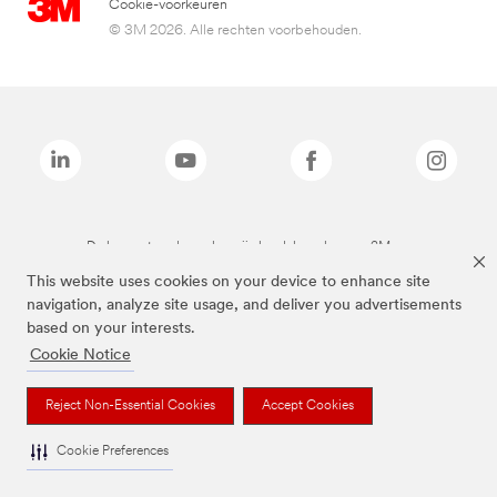
Cookie-voorkeuren
© 3M 2026. Alle rechten voorbehouden.
De bovenstaande merken zijn handelsmerken van 3M.we
This website uses cookies on your device to enhance site
navigation, analyze site usage, and deliver you advertisements
based on your interests.
Cookie Notice
Reject Non-Essential Cookies
Accept Cookies
Cookie Preferences