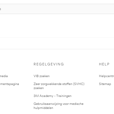
REGELGEVING
HELP
media
VIB zoeken
Helpcent
mentspagina
Zeer zorgwekkende stoffen (SVHC)
Sitemap
zoeken
3M Academy - Trainingen
Gebruiksaanwijzing voor medische
hulpmiddelen