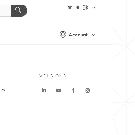
BE - NL
Account
VOLG ONS
rum