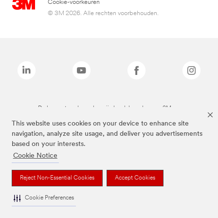
Cookie-voorkeuren
© 3M 2026. Alle rechten voorbehouden.
De bovenstaande merken zijn handelsmerken van 3M.we
This website uses cookies on your device to enhance site
navigation, analyze site usage, and deliver you advertisements
based on your interests.
Cookie Notice
Reject Non-Essential Cookies
Accept Cookies
Cookie Preferences