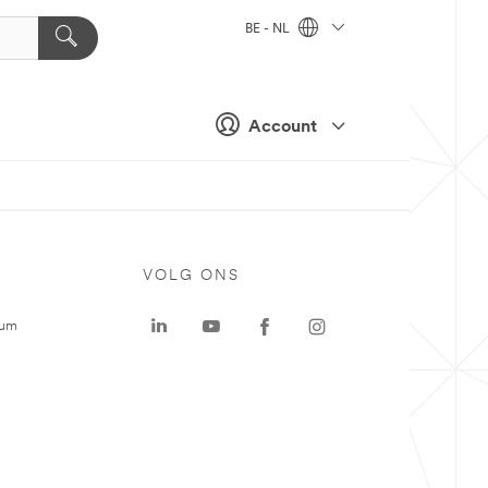
BE - NL
Account
VOLG ONS
rum