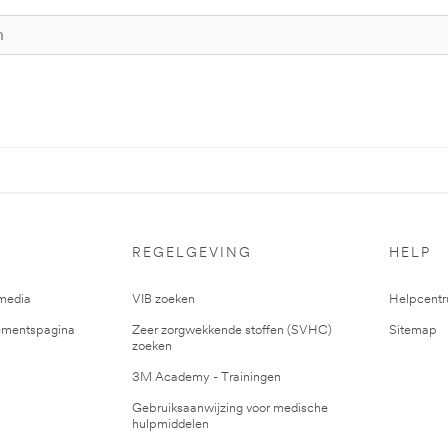
REGELGEVING
HELP
media
VIB zoeken
Helpcent
mentspagina
Zeer zorgwekkende stoffen (SVHC)
Sitemap
zoeken
3M Academy - Trainingen
Gebruiksaanwijzing voor medische
hulpmiddelen