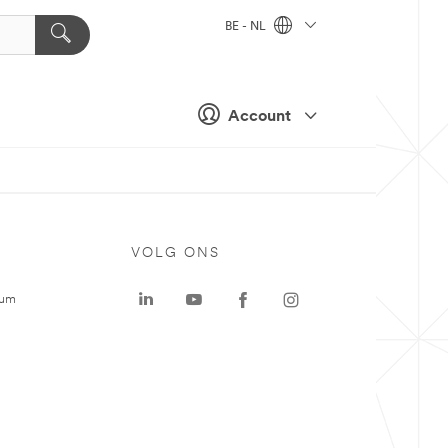
BE - NL
Account
VOLG ONS
rum