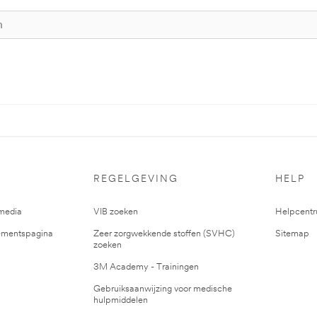
REGELGEVING
HELP
media
VIB zoeken
Helpcent
mentspagina
Zeer zorgwekkende stoffen (SVHC)
Sitemap
zoeken
3M Academy - Trainingen
Gebruiksaanwijzing voor medische
hulpmiddelen