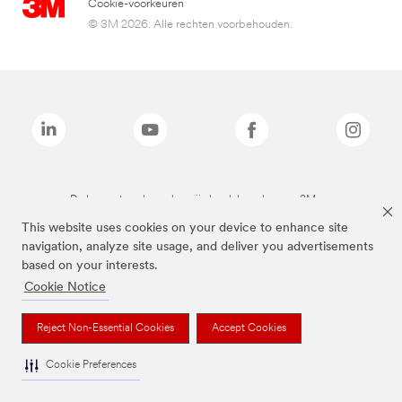
Cookie-voorkeuren
© 3M 2026. Alle rechten voorbehouden.
De bovenstaande merken zijn handelsmerken van 3M.we
This website uses cookies on your device to enhance site
navigation, analyze site usage, and deliver you advertisements
based on your interests.
Cookie Notice
Reject Non-Essential Cookies
Accept Cookies
Cookie Preferences