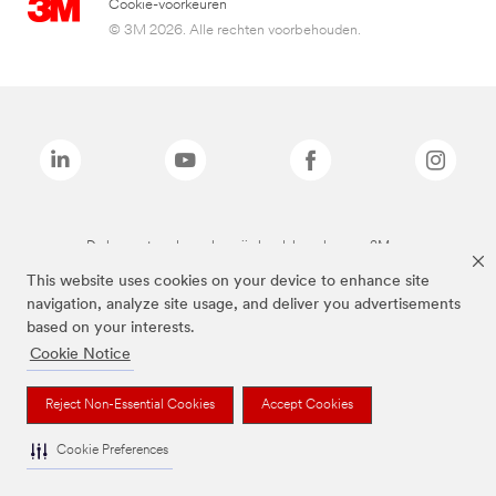
Cookie-voorkeuren
© 3M 2026. Alle rechten voorbehouden.
De bovenstaande merken zijn handelsmerken van 3M.we
This website uses cookies on your device to enhance site
navigation, analyze site usage, and deliver you advertisements
based on your interests.
Cookie Notice
Reject Non-Essential Cookies
Accept Cookies
Cookie Preferences