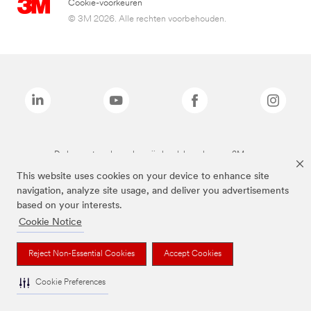
Cookie-voorkeuren
© 3M 2026. Alle rechten voorbehouden.
De bovenstaande merken zijn handelsmerken van 3M.we
This website uses cookies on your device to enhance site
navigation, analyze site usage, and deliver you advertisements
based on your interests.
Cookie Notice
Reject Non-Essential Cookies
Accept Cookies
Cookie Preferences