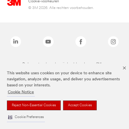
Cookie-voorkeuren
© 3M 2026. Alle rechten voorbehouden.
De bovenstaande merken zijn handelsmerken van 3M.we
This website uses cookies on your device to enhance site
navigation, analyze site usage, and deliver you advertisements
based on your interests.
Cookie Notice
Reject Non-Essential Cookies
Accept Cookies
Cookie Preferences