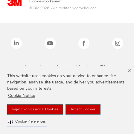
Cookie-voorkeuren
© 3M 2026. Alle rechten voorbehouden.
De bovenstaande merken zijn handelsmerken van 3M.we
This website uses cookies on your device to enhance site
navigation, analyze site usage, and deliver you advertisements
based on your interests.
Cookie Notice
Reject Non-Essential Cookies
Accept Cookies
Cookie Preferences