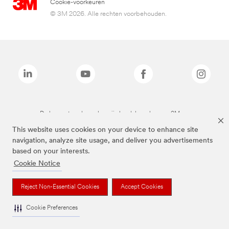
Cookie-voorkeuren
© 3M 2026. Alle rechten voorbehouden.
De bovenstaande merken zijn handelsmerken van 3M.we
This website uses cookies on your device to enhance site
navigation, analyze site usage, and deliver you advertisements
based on your interests.
Cookie Notice
Reject Non-Essential Cookies
Accept Cookies
Cookie Preferences