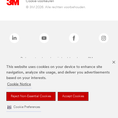
Cookie-voorkeuren
© 3M 2026. Alle rechten voorbehouden.
De bovenstaande merken zijn handelsmerken van 3M.we
This website uses cookies on your device to enhance site
navigation, analyze site usage, and deliver you advertisements
based on your interests.
Cookie Notice
Reject Non-Essential Cookies
Accept Cookies
Cookie Preferences