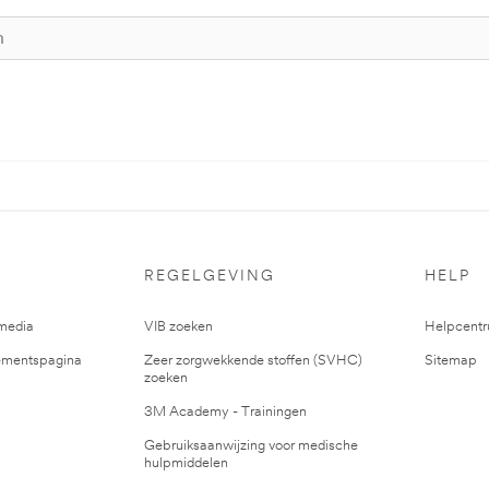
REGELGEVING
HELP
media
VIB zoeken
Helpcent
mentspagina
Zeer zorgwekkende stoffen (SVHC)
Sitemap
zoeken
3M Academy - Trainingen
Gebruiksaanwijzing voor medische
hulpmiddelen