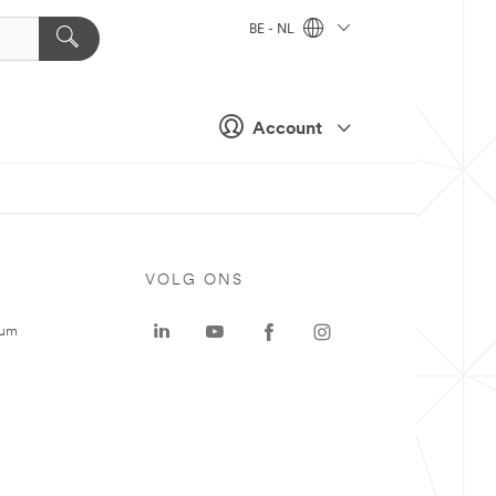
BE - NL
Account
VOLG ONS
rum