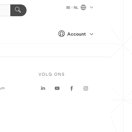
BE - NL
Account
VOLG ONS
rum