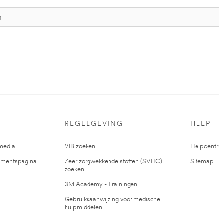
REGELGEVING
HELP
media
VIB zoeken
Helpcent
mentspagina
Zeer zorgwekkende stoffen (SVHC)
Sitemap
zoeken
3M Academy - Trainingen
Gebruiksaanwijzing voor medische
hulpmiddelen