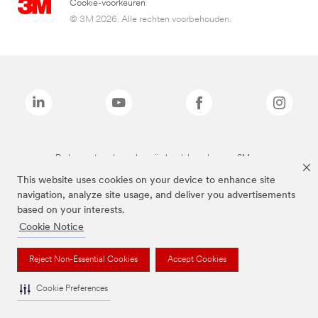
Cookie-voorkeuren
© 3M 2026. Alle rechten voorbehouden.
De bovenstaande merken zijn handelsmerken van 3M.we
This website uses cookies on your device to enhance site
navigation, analyze site usage, and deliver you advertisements
based on your interests.
Cookie Notice
Reject Non-Essential Cookies
Accept Cookies
Cookie Preferences