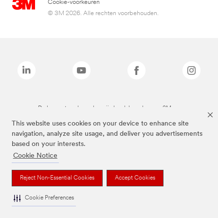
Cookie-voorkeuren
© 3M 2026. Alle rechten voorbehouden.
De bovenstaande merken zijn handelsmerken van 3M.we
This website uses cookies on your device to enhance site
navigation, analyze site usage, and deliver you advertisements
based on your interests.
Cookie Notice
Reject Non-Essential Cookies
Accept Cookies
Cookie Preferences