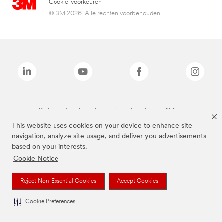
Cookie-voorkeuren
© 3M 2026. Alle rechten voorbehouden.
De bovenstaande merken zijn handelsmerken van 3M.we
This website uses cookies on your device to enhance site
navigation, analyze site usage, and deliver you advertisements
based on your interests.
Cookie Notice
Reject Non-Essential Cookies
Accept Cookies
Cookie Preferences