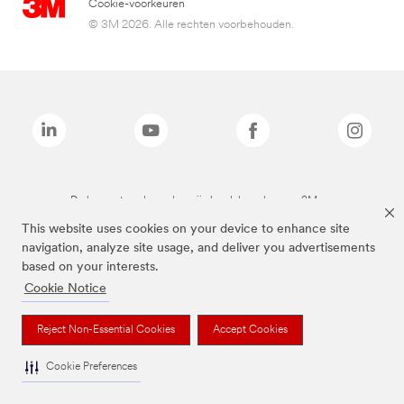
Cookie-voorkeuren
© 3M 2026. Alle rechten voorbehouden.
De bovenstaande merken zijn handelsmerken van 3M.we
This website uses cookies on your device to enhance site
navigation, analyze site usage, and deliver you advertisements
based on your interests.
Cookie Notice
Reject Non-Essential Cookies
Accept Cookies
Cookie Preferences