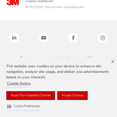
Cookie-voorkeuren
© 3M 2026. Alle rechten voorbehouden.
De bovenstaande merken zijn handelsmerken van 3M.we
This website uses cookies on your device to enhance site
navigation, analyze site usage, and deliver you advertisements
based on your interests.
Cookie Notice
Reject Non-Essential Cookies
Accept Cookies
Cookie Preferences