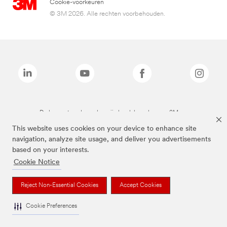
Cookie-voorkeuren
© 3M 2026. Alle rechten voorbehouden.
De bovenstaande merken zijn handelsmerken van 3M.we
This website uses cookies on your device to enhance site
navigation, analyze site usage, and deliver you advertisements
based on your interests.
Cookie Notice
Reject Non-Essential Cookies
Accept Cookies
Cookie Preferences