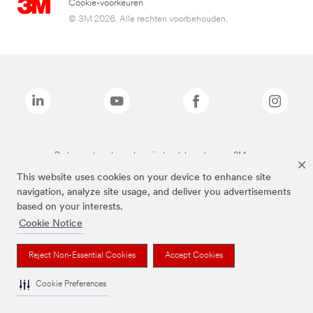
Cookie-voorkeuren
© 3M 2026. Alle rechten voorbehouden.
De bovenstaande merken zijn handelsmerken van 3M.we
This website uses cookies on your device to enhance site
navigation, analyze site usage, and deliver you advertisements
based on your interests.
Cookie Notice
Reject Non-Essential Cookies
Accept Cookies
Cookie Preferences