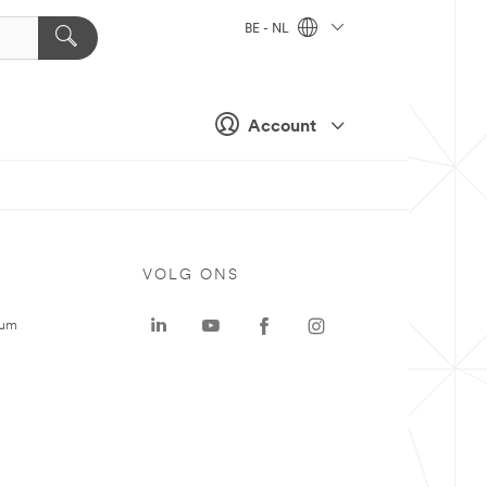
BE - NL
Account
VOLG ONS
rum