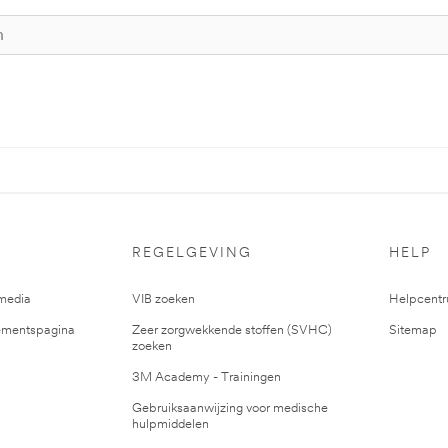
REGELGEVING
HELP
media
VIB zoeken
Helpcent
mentspagina
Zeer zorgwekkende stoffen (SVHC)
Sitemap
zoeken
3M Academy - Trainingen
Gebruiksaanwijzing voor medische
hulpmiddelen