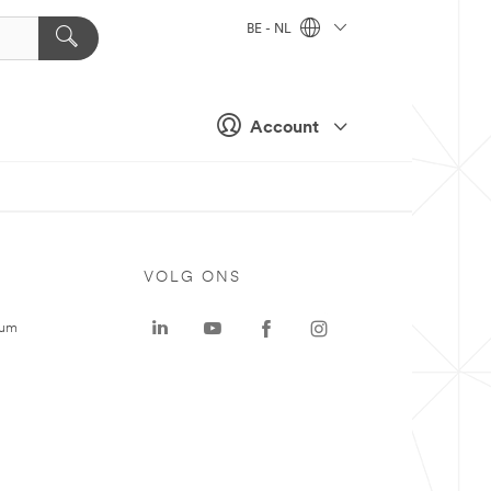
BE - NL
Account
VOLG ONS
rum