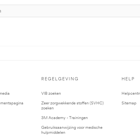
REGELGEVING
HELP
media
VIB zoeken
Helpcent
mentspagina
Zeer zorgwekkende stoffen (SVHC)
Sitemap
zoeken
3M Academy - Trainingen
Gebruiksaanwijzing voor medische
hulpmiddelen