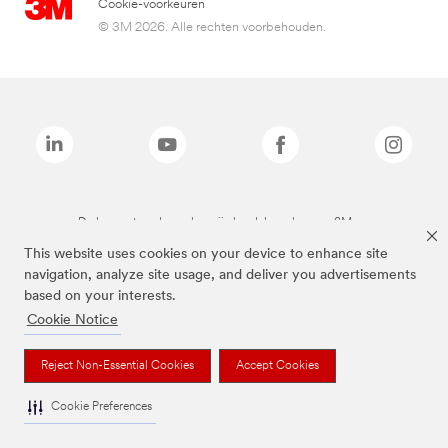
Cookie-voorkeuren
© 3M 2026. Alle rechten voorbehouden.
De bovenstaande merken zijn handelsmerken van 3M.we
This website uses cookies on your device to enhance site
navigation, analyze site usage, and deliver you advertisements
based on your interests.
Cookie Notice
Reject Non-Essential Cookies
Accept Cookies
Cookie Preferences