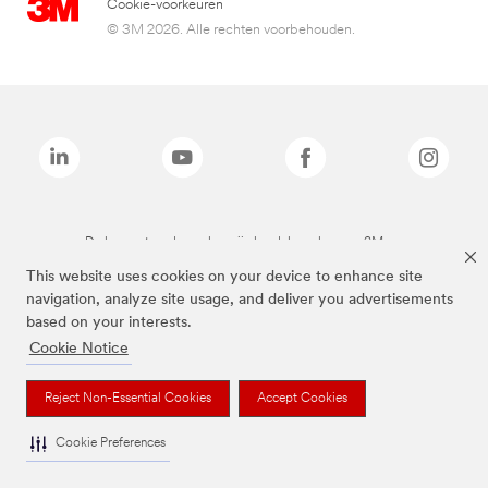
Cookie-voorkeuren
© 3M 2026. Alle rechten voorbehouden.
De bovenstaande merken zijn handelsmerken van 3M.we
This website uses cookies on your device to enhance site
navigation, analyze site usage, and deliver you advertisements
based on your interests.
Cookie Notice
Reject Non-Essential Cookies
Accept Cookies
Cookie Preferences