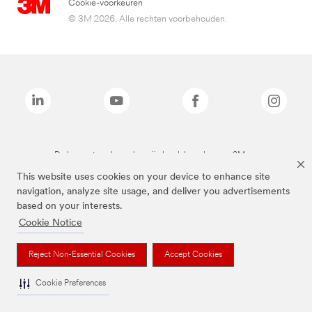
Cookie-voorkeuren
© 3M 2026. Alle rechten voorbehouden.
De bovenstaande merken zijn handelsmerken van 3M.we
This website uses cookies on your device to enhance site
navigation, analyze site usage, and deliver you advertisements
based on your interests.
Cookie Notice
Reject Non-Essential Cookies
Accept Cookies
Cookie Preferences