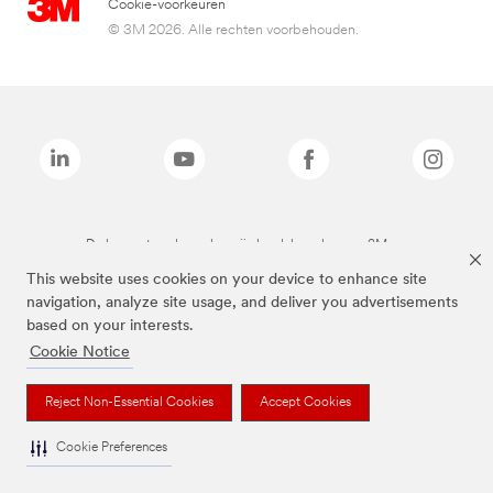
Cookie-voorkeuren
© 3M 2026. Alle rechten voorbehouden.
De bovenstaande merken zijn handelsmerken van 3M.we
This website uses cookies on your device to enhance site
navigation, analyze site usage, and deliver you advertisements
based on your interests.
Cookie Notice
Reject Non-Essential Cookies
Accept Cookies
Cookie Preferences