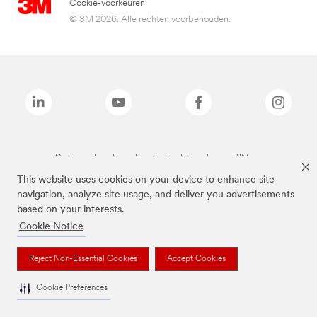
Cookie-voorkeuren
© 3M 2026. Alle rechten voorbehouden.
De bovenstaande merken zijn handelsmerken van 3M.we
This website uses cookies on your device to enhance site
navigation, analyze site usage, and deliver you advertisements
based on your interests.
Cookie Notice
Reject Non-Essential Cookies
Accept Cookies
Cookie Preferences