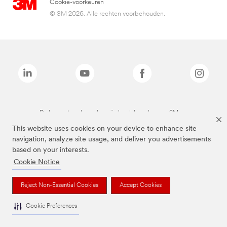
Cookie-voorkeuren
© 3M 2026. Alle rechten voorbehouden.
De bovenstaande merken zijn handelsmerken van 3M.we
This website uses cookies on your device to enhance site
navigation, analyze site usage, and deliver you advertisements
based on your interests.
Cookie Notice
Reject Non-Essential Cookies
Accept Cookies
Cookie Preferences