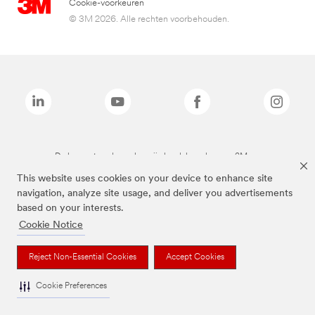
Cookie-voorkeuren
© 3M 2026. Alle rechten voorbehouden.
De bovenstaande merken zijn handelsmerken van 3M.we
This website uses cookies on your device to enhance site
navigation, analyze site usage, and deliver you advertisements
based on your interests.
Cookie Notice
Reject Non-Essential Cookies
Accept Cookies
Cookie Preferences