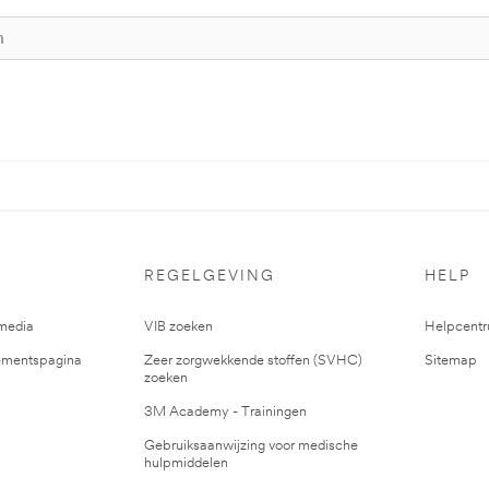
REGELGEVING
HELP
media
VIB zoeken
Helpcent
mentspagina
Zeer zorgwekkende stoffen (SVHC)
Sitemap
zoeken
3M Academy - Trainingen
Gebruiksaanwijzing voor medische
hulpmiddelen