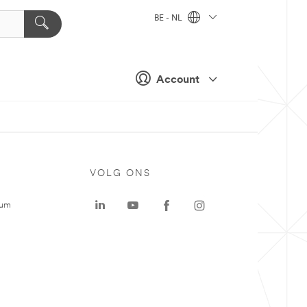
BE - NL
Account
VOLG ONS
rum