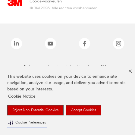
Cookie-voorkeuren
© 3M 2026. Alle rechten voorbehouden.
De bovenstaande merken zijn handelsmerken van 3M.we
This website uses cookies on your device to enhance site
navigation, analyze site usage, and deliver you advertisements
based on your interests.
Cookie Notice
Reject Non-Essential Cookies
Accept Cookies
Cookie Preferences