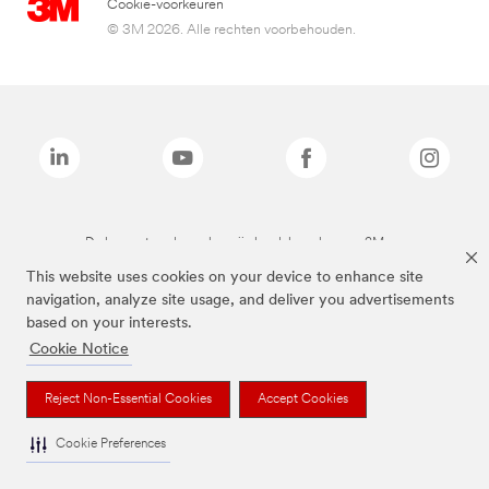
Cookie-voorkeuren
© 3M 2026. Alle rechten voorbehouden.
De bovenstaande merken zijn handelsmerken van 3M.we
This website uses cookies on your device to enhance site
navigation, analyze site usage, and deliver you advertisements
based on your interests.
Cookie Notice
Reject Non-Essential Cookies
Accept Cookies
Cookie Preferences