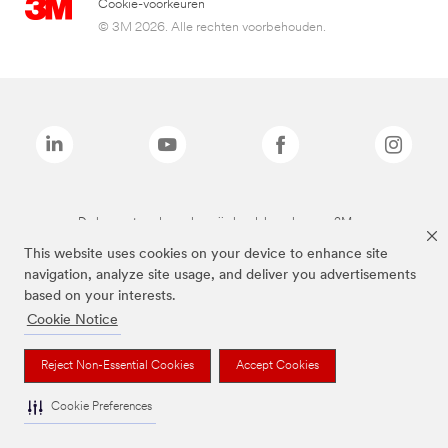
Cookie-voorkeuren
© 3M 2026. Alle rechten voorbehouden.
De bovenstaande merken zijn handelsmerken van 3M.we
This website uses cookies on your device to enhance site
navigation, analyze site usage, and deliver you advertisements
based on your interests.
Cookie Notice
Reject Non-Essential Cookies
Accept Cookies
Cookie Preferences