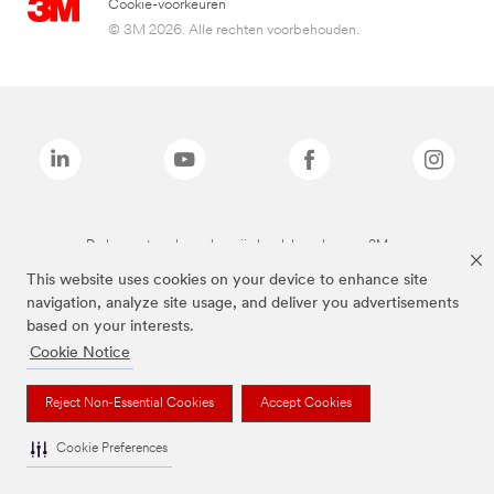
Cookie-voorkeuren
© 3M 2026. Alle rechten voorbehouden.
De bovenstaande merken zijn handelsmerken van 3M.we
This website uses cookies on your device to enhance site
navigation, analyze site usage, and deliver you advertisements
based on your interests.
Cookie Notice
Reject Non-Essential Cookies
Accept Cookies
Cookie Preferences