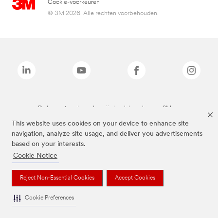
Cookie-voorkeuren
© 3M 2026. Alle rechten voorbehouden.
De bovenstaande merken zijn handelsmerken van 3M.we
This website uses cookies on your device to enhance site
navigation, analyze site usage, and deliver you advertisements
based on your interests.
Cookie Notice
Reject Non-Essential Cookies
Accept Cookies
Cookie Preferences