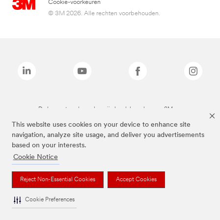
Cookie-voorkeuren
© 3M 2026. Alle rechten voorbehouden.
De bovenstaande merken zijn handelsmerken van 3M.we
This website uses cookies on your device to enhance site
navigation, analyze site usage, and deliver you advertisements
based on your interests.
Cookie Notice
Reject Non-Essential Cookies
Accept Cookies
Cookie Preferences