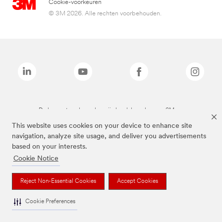
Cookie-voorkeuren
© 3M 2026. Alle rechten voorbehouden.
De bovenstaande merken zijn handelsmerken van 3M.we
This website uses cookies on your device to enhance site
navigation, analyze site usage, and deliver you advertisements
based on your interests.
Cookie Notice
Reject Non-Essential Cookies
Accept Cookies
Cookie Preferences