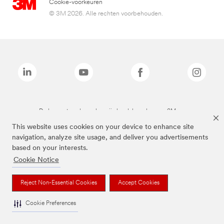
Cookie-voorkeuren
© 3M 2026. Alle rechten voorbehouden.
De bovenstaande merken zijn handelsmerken van 3M.we
This website uses cookies on your device to enhance site
navigation, analyze site usage, and deliver you advertisements
based on your interests.
Cookie Notice
Reject Non-Essential Cookies
Accept Cookies
Cookie Preferences