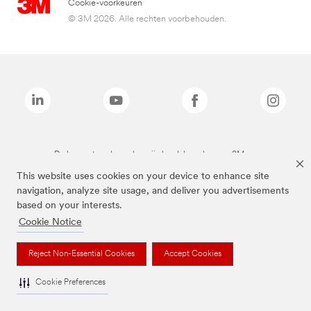
Cookie-voorkeuren
© 3M 2026. Alle rechten voorbehouden.
De bovenstaande merken zijn handelsmerken van 3M.we
This website uses cookies on your device to enhance site
navigation, analyze site usage, and deliver you advertisements
based on your interests.
Cookie Notice
Reject Non-Essential Cookies
Accept Cookies
Cookie Preferences