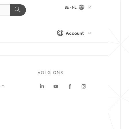
BE - NL
Account
VOLG ONS
rum