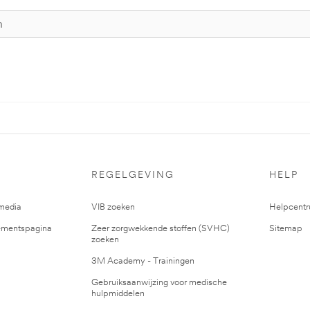
REGELGEVING
HELP
media
VIB zoeken
Helpcent
mentspagina
Zeer zorgwekkende stoffen (SVHC)
Sitemap
zoeken
3M Academy - Trainingen
Gebruiksaanwijzing voor medische
hulpmiddelen