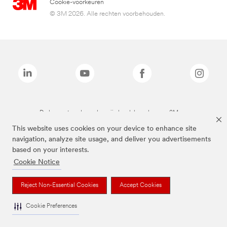
Cookie-voorkeuren
© 3M 2026. Alle rechten voorbehouden.
De bovenstaande merken zijn handelsmerken van 3M.we
This website uses cookies on your device to enhance site
navigation, analyze site usage, and deliver you advertisements
based on your interests.
Cookie Notice
Reject Non-Essential Cookies
Accept Cookies
Cookie Preferences