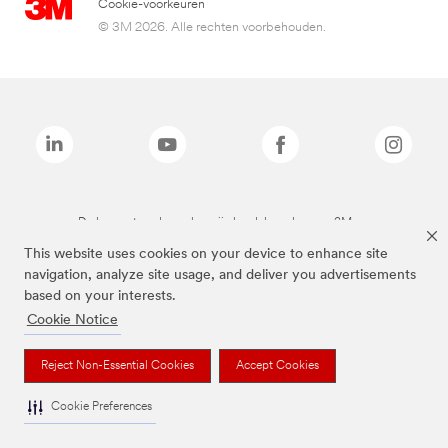
Cookie-voorkeuren
© 3M 2026. Alle rechten voorbehouden.
De bovenstaande merken zijn handelsmerken van 3M.we
This website uses cookies on your device to enhance site
navigation, analyze site usage, and deliver you advertisements
based on your interests.
Cookie Notice
Reject Non-Essential Cookies
Accept Cookies
Cookie Preferences