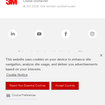
Cookie-voorkeuren
© 3M 2026. Alle rechten voorbehouden.
De bovenstaande merken zijn handelsmerken van 3M.we
This website uses cookies on your device to enhance site
navigation, analyze site usage, and deliver you advertisements
based on your interests.
Cookie Notice
Reject Non-Essential Cookies
Accept Cookies
Cookie Preferences