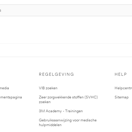
REGELGEVING
HELP
media
VIB zoeken
Helpcent
mentspagina
Zeer zorgwekkende stoffen (SVHC)
Sitemap
zoeken
3M Academy - Trainingen
Gebruiksaanwijzing voor medische
hulpmiddelen