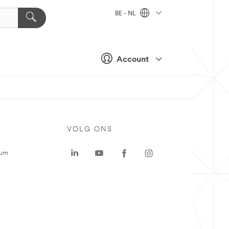
BE - NL
Account
VOLG ONS
rum