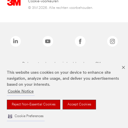
Cookie-voorkeuren
© 3M 2026. Alle rechten voorbehouden.
De bovenstaande merken zijn handelsmerken van 3M.we
This website uses cookies on your device to enhance site
navigation, analyze site usage, and deliver you advertisements
based on your interests.
Cookie Notice
Reject Non-Essential Cookies
Accept Cookies
Cookie Preferences