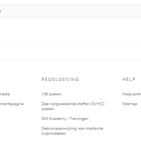
REGELGEVING
HELP
media
VIB zoeken
Helpcent
mentspagina
Zeer zorgwekkende stoffen (SVHC)
Sitemap
zoeken
3M Academy - Trainingen
Gebruiksaanwijzing voor medische
hulpmiddelen