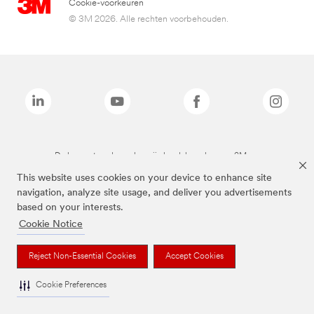
Cookie-voorkeuren
© 3M 2026. Alle rechten voorbehouden.
De bovenstaande merken zijn handelsmerken van 3M.we
This website uses cookies on your device to enhance site
navigation, analyze site usage, and deliver you advertisements
based on your interests.
Cookie Notice
Reject Non-Essential Cookies
Accept Cookies
Cookie Preferences