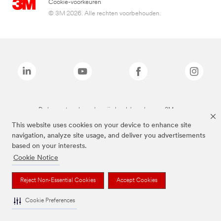
Cookie-voorkeuren
© 3M 2026. Alle rechten voorbehouden.
De bovenstaande merken zijn handelsmerken van 3M.we
This website uses cookies on your device to enhance site
navigation, analyze site usage, and deliver you advertisements
based on your interests.
Cookie Notice
Reject Non-Essential Cookies
Accept Cookies
Cookie Preferences