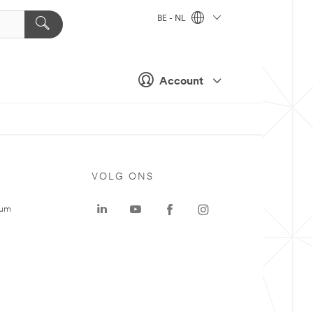
BE - NL
Account
VOLG ONS
rum