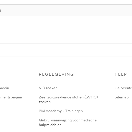
REGELGEVING
HELP
media
VIB zoeken
Helpcent
mentspagina
Zeer zorgwekkende stoffen (SVHC)
Sitemap
zoeken
3M Academy - Trainingen
Gebruiksaanwijzing voor medische
hulpmiddelen